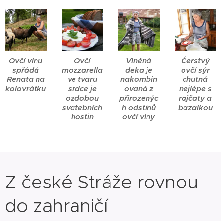
Ovčí vlnu
Ovčí
Vlněná
Čerstvý
spřádá
mozzarella
deka je
ovčí sýr
Renata na
ve tvaru
nakombin
chutná
kolovrátku
srdce je
ovaná z
nejlépe s
ozdobou
přirozenýc
rajčaty a
svatebních
h odstínů
bazalkou
hostin
ovčí vlny
Z české Stráže rovnou
do zahraničí