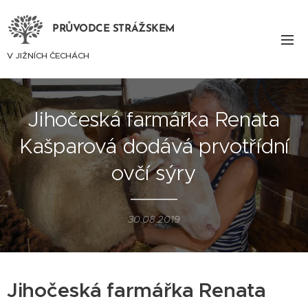
PRŮVODCE STRÁŽSKEM
V JIŽNÍCH ČECHÁCH
Jihočeská farmářka Renata
Kašparová dodává prvotřídní
ovčí sýry
30.08.2019
Jihočeská farmářka Renata