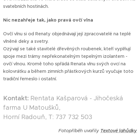
svatebních hostinách.
Nic nezahřeje tak, jako pravá ovčí vlna
Ovčí vlnu si od Renaty objednávají její zpracovatelé na teplé
vlněné deky a svetry.
Ozývají se také stavitelé dřevěných roubenek, kteří vyplňují
spoje mezi trámy nepřekonatelným tepelným izolantem -
ovčí vlnou. Kromě toho spřádá Renata vlnu svých ovcí na
kolovrátku a během zimních přástkových kurzů vyučuje toto
tradiční řemeslo i ostatní.
Kontakt:
Rentata Kašparová - Jihočeská
farma U Matoušků,
Horní Radouň, T: 737 732 503
Fotopříběh uvařily
Textové lahůdky