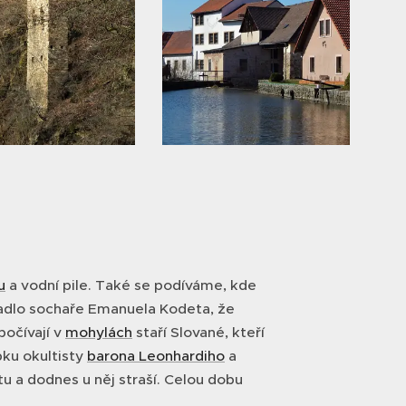
u
a vodní pile. Také se podíváme, kde
dlo sochaře Emanuela Kodeta, že
počívají v
mohylách
staří Slované, kteří
bku okultisty
barona Leonhardiho
a
u a dodnes u něj straší. Celou dobu
.