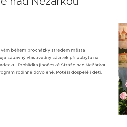
že nad Nežárkou
 vám během procházky středem města
uje zábavný vlastivědný zážitek při pobytu na
radecku. Prohlídka jihočeské Stráže nad Nežárkou
program rodinné dovolené. Potěší dospělé i děti.