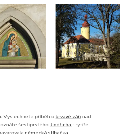
u. Vyslechnete příběh o
krvavé záři
nad
 Poznáte šestiprstého
Jindřicha
- rytíře
 havarovala
německá stíhačka
.