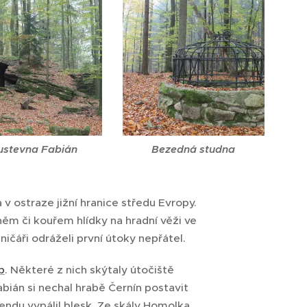
ustevna Fabián
Bezedná studna
v ostraze jižní hranice středu Evropy.
něm či kouřem hlídky na hradní věži ve
ničáři odráželi první útoky nepřátel.
b
. Některé z nich skýtaly útočiště
ián si nechal hrabě Černín postavit
endu vypálil blesk. Ze skály Homolka,