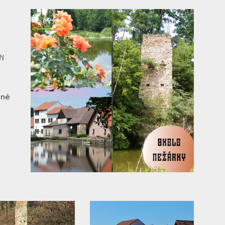
ří
ené