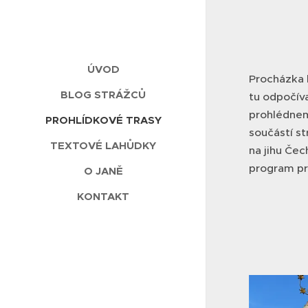
ÚVOD
Procházka 
BLOG STRÁŽCŮ
tu odpočíva
prohlédnem
PROHLÍDKOVÉ TRASY
součástí s
TEXTOVÉ LAHŮDKY
na jihu Čec
program pro
O JANĚ
KONTAKT