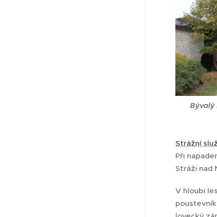
Bývalý 
Strážní slu
Při napaden
Stráži nad 
V hloubi le
poustevník
lovecký zám