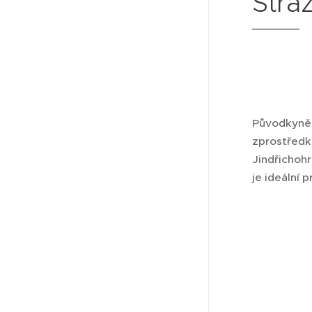
Strá
Původkyně
zprostředk
Jindřichoh
je ideální 