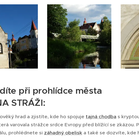
díte při prohlídce města
A STRÁŽI:
ověký hrad a zjistíte, kde ho spojuje
tajná chodba
s krypto
erá varovala strážce srdce Evropy před blížící se zkázou.
álu, prohlédnete si
záhadný obelisk
a také se dozvíte, kde