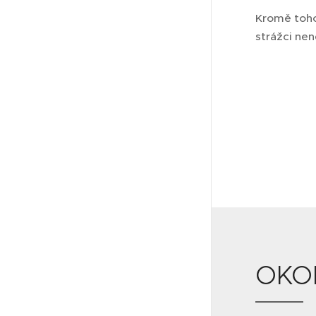
Kromě toho
strážci ne
OKOL