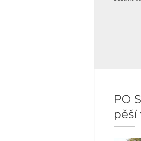
PO 
pěší 