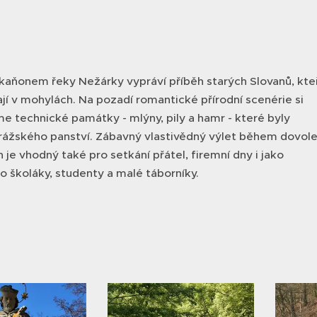
kaňonem řeky Nežárky vypráví příběh starých Slovanů, kte
jí v mohylách. Na pozadí romantické přírodní scenérie si
e technické památky - mlýny, pily a hamr - které byly
trážského panství. Zábavný vlastivědný výlet během dovol
h je vhodný také pro setkání přátel, firemní dny i jako
 školáky, studenty a malé táborníky.