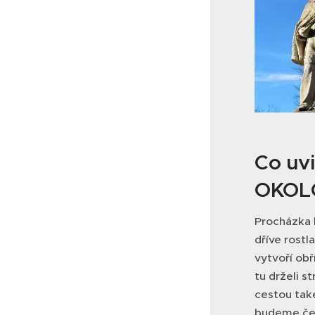
Co uvi
OKOL
Procházka 
dříve rostl
vytvoří obř
tu drželi 
cestou tak
budeme čer