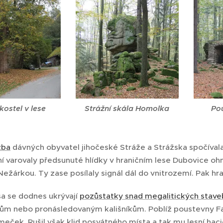
kostel v lese
Strážní skála Homolka
Po
žba
dávných obyvatel jihočeské Stráže a Strážska spočívala 
í varovaly předsunuté hlídky v hraničním lese Dubovice oh
Nežárkou. Ty zase posílaly signál dál do vnitrozemí. Pak hra
sa se dodnes ukrývají
pozůstatky snad megalitických stave
ům nebo pronásledovaným kališníkům. Poblíž poustevny Fab
eček. Rušil však klid posvátného místa a tak mu lesní haci