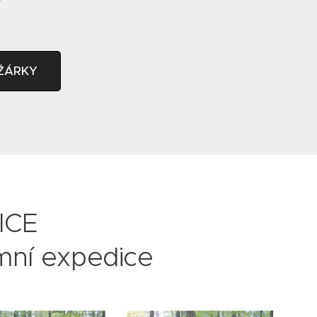
EŽÁRKY
ICE
imní expedice