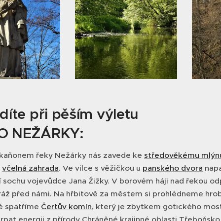
díte při pěším výletu
O NEŽÁRKY:
kaňonem řeky Nežárky nás zavede ke
středověkému mlýn
a
včelná zahrada
. Ve vilce s věžičkou u
panského dvora
napa
í sochu vojevůdce Jana Žižky. V borovém háji nad řekou od
stráž před námi. Na hřbitově za městem si prohlédneme hro
é spatříme
Čertův komín
, který je zbytkem gotického most
pat energii z přírody Chráněné krajinné oblasti Třeboňsko