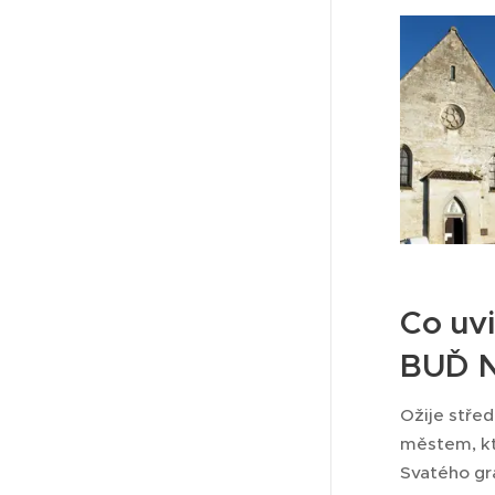
Co uvi
BUĎ N
Ožije střed
městem, kt
Svatého gr