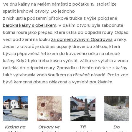
Ve dnu kašny na Malém náměstí z počátku 19. století lze
spatřit kruhové otvory. Do jednoho
z nich ústila podzemní přítoková trubka z výše položené
barokní kašny s obeliskem
. V dalším otvoru byla zabodnutá
kolmá roura jako přepad, která ústila do odpadní roury. Odpad
vedl pod zemí na louku
za domem zvaným Opatrovna
u řeky.
Jeden z otvorů je dodnes ucpaný dřevěnou zátkou, která
bývala připevněná řetězem do kovového očka na obrubě
kašny. Když bylo třeba kašnu vyčistit, zátka se vytáhla a voda
odtekla do odpadní roury. Zpravidla u těchto oček se z kašny
také vytahovala voda šoufkem na dřevěné násadě. Proto zde
bývá kamenná obruba ohlazená a vymletá používáním.
Kašna na
Otvory ve
Tři
Do