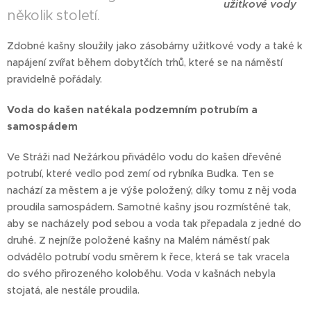
užitkové vody
několik století.
Zdobné kašny sloužily jako zásobárny užitkové vody a také k
napájení zvířat během dobytčích trhů, které se na náměstí
pravidelně pořádaly.
Voda do kašen natékala podzemním potrubím a
samospádem
Ve Stráži nad Nežárkou přivádělo vodu do kašen dřevěné
potrubí, které vedlo pod zemí od rybníka Budka. Ten se
nachází za městem a je výše položený, díky tomu z něj voda
proudila samospádem. Samotné kašny jsou rozmístěné tak,
aby se nacházely pod sebou a voda tak přepadala z jedné do
druhé. Z nejníže položené kašny na Malém náměstí pak
odvádělo potrubí vodu směrem k řece, která se tak vracela
do svého přirozeného koloběhu. Voda v kašnách nebyla
stojatá, ale nestále proudila.