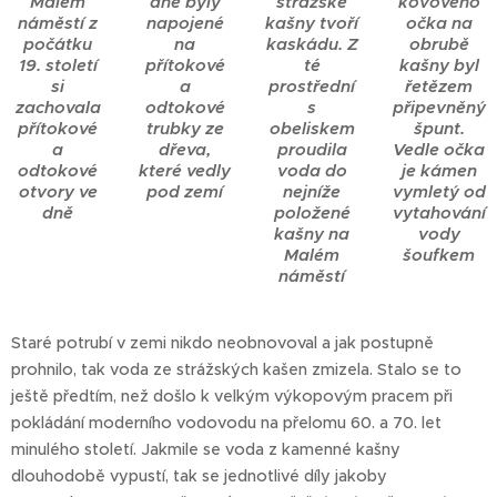
Malém
dně byly
strážské
kovového
náměstí z
napojené
kašny tvoří
očka na
počátku
na
kaskádu. Z
obrubě
19. století
přítokové
té
kašny byl
si
a
prostřední
řetězem
zachovala
odtokové
s
připevněný
přítokové
trubky ze
obeliskem
špunt.
a
dřeva,
proudila
Vedle očka
odtokové
které vedly
voda do
je kámen
otvory ve
pod zemí
nejníže
vymletý od
dně
položené
vytahování
kašny na
vody
Malém
šoufkem
náměstí
Staré potrubí v zemi nikdo neobnovoval a jak postupně
prohnilo, tak voda ze strážských kašen zmizela. Stalo se to
ještě předtím, než došlo k velkým výkopovým pracem při
pokládání moderního vodovodu na přelomu 60. a 70. let
minulého století. Jakmile se voda z kamenné kašny
dlouhodobě vypustí, tak se jednotlivé díly jakoby