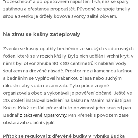
"rozeschnou" a po opětovném napuštění trvá, než se spáry
zatáhnou a přestanou propouštět. Původně se spoje tmelily
sírou a zvenku je držely kovové svorky zalité olovem.
Na zimu se kašny zateplovaly
Zvenku se kašny opatřily bedněním ze širokých vodorovných
fošen, které se v rozích křížily. Byl z nich udělán i vrchní kryt, v
němž byl otvor zhruba 80 x 80 centimetrů k nabírání vody
šoufkem na dřevěné násadě. Prostor mezi kamennou kašnou
a bedněním se vyplňoval hrabankou z lesa nebo suchým
rákosím, aby voda nezamrzala. Tyto práce zřejmě
organizovala obec a vykonávali je pověření občané. Ještě ve
20. století instaloval bednění na kašnu na Malém náměstí pan
Krýso. Když zestárl, převzal tuto povinnost jeho soused pan
Bednář
z takzvané Opatrovny
. Pan Křenek s povozem zase
obstarával izolační výplň.
Přítok se reguloval z dřevěné budky v rybníku Budka