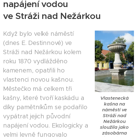
napájení vodou
ve Stráži nad Nežárkou
Když bylo velké náměstí
(dnes E. Destinnové) ve
Stráži nad Nežárkou kolem
roku 1870 vydlážděno
kamenem, opatřili ho
vlastenci novou kašnou.
Městečko má celkem tři
kašny, které tvoří kaskádu a
Vlastenecká
kašna na
díky pamětníkům se podařilo
náměstí ve
vypátrat jejich původní
Stráži nad
Nežárkou
napájení vodou. Ekologicky a
sloužila jako
zásobárna
velmi levně fungovalo