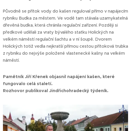
Původně se přítok vody do kašen reguloval přímo v napájecím
rybníku Budka za městem. Ve vodě tam stávala uzamykatelná
dřevěná budka, která chránila regulační zařízení. Později si
předkové udělali za vraty bývalého statku Holických na
velkém náměstí regulační šachtu a v ní šoupě. Dvorem
Holických totiž vedla nejkratší přímou cestou přítoková trubka
z rybníku do nejvýše položené vlastenecké kašny na velkém
náměstí.
Pamětník Jiří Křenek objasnil napájení kašen, které
fungovalo celá staletí.
Rozhovor publikoval Jindřichohradecký týdeník.