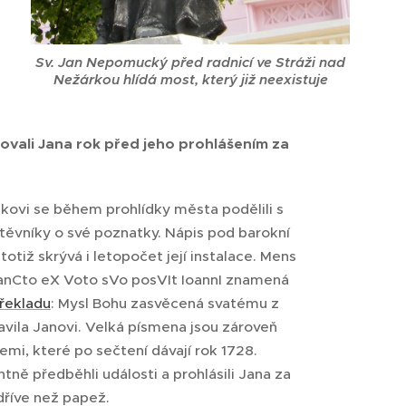
Sv. Jan Nepomucký před radnicí ve Stráži nad
Nežárkou hlídá most, který již neexistuje
lovali Jana rok před jeho prohlášením za
ovi se během prohlídky města podělili s
těvníky o své poznatky. Nápis pod barokní
otiž skrývá i letopočet její instalace. Mens
anCto eX Voto sVo posVIt IoannI znamená
řekladu
: Mysl Bohu zasvěcená svatému z
avila Janovi. Velká písmena jsou zároveň
emi, které po sečtení dávají rok 1728.
tně předběhli události a prohlásili Jana za
dříve než papež.