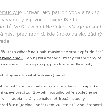
pomucký
je uctíván jako patron vody a tak se
y vynořily v první polovině 18. století na
mostů. Ve Stráži nad Nežárkou však jeho socha
náměstí před radnicí, kde široko daleko žádný
ede.
išli této záhadě na kloub, musíme se vrátit zpět do časů
rážního hradu
. Ten z jižní a západní strany chránilo trojité
 kamene a hluboké příkopy, přes které vedly mosty.
 studny se objevil středověký most
chto mostů spojoval městečko na procházející
kupecké
ní opevňovací zdí. Zbytek mostního pilíře společně se
vní hradební brány se nalezl při kopání studny
před školní jídelnou počátkem 20. století. V současnosti