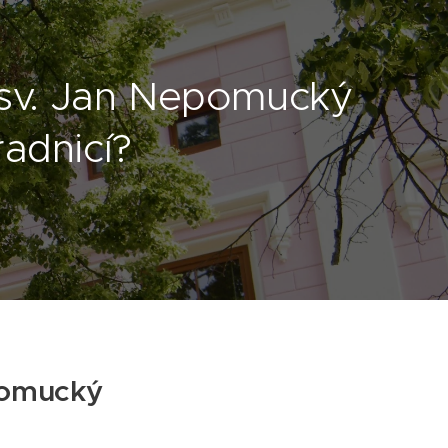
 sv. Jan Nepomucký
radnicí?
pomucký