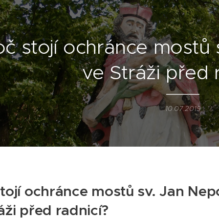
oč stojí ochránce mostů
ve Stráži před 
10.07.2019
stojí ochránce mostů sv. Jan Ne
áži před radnicí?