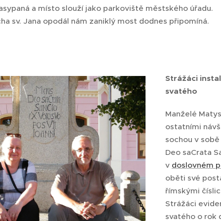
zasypaná a místo slouží jako parkoviště městského úřadu.
cha sv. Jana opodál nám zaniklý most dodnes připomíná.
Strážáci insta
svatého
Manželé Matysk
ostatními návš
sochou v sobě t
Deo saCrata S
v
doslovném p
oběti své post
římskými číslic
Strážáci eviden
svatého o rok 