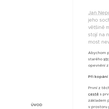
Jan Ne
jeho soch
většině 
stojí na 
most nev
Abychom př
starého
st
opevnění z
Při kopání
První z tě
cestě
s prv
základem pr
ÚVOD
v prostoru 